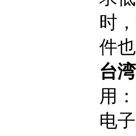
时，
件也
台湾
用：
电子