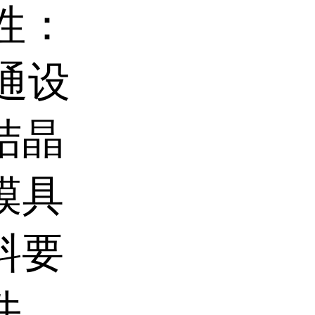
弧性：
通设
结晶
模具
料要
件