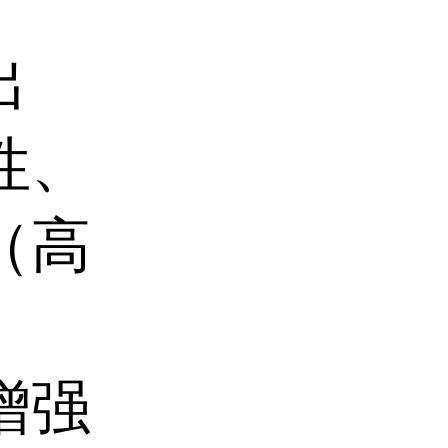
出
性、
（高
增强