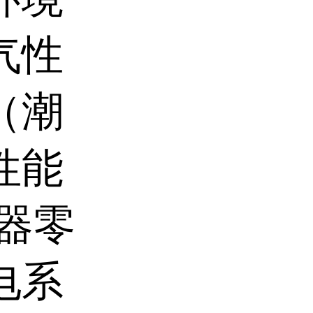
气性
（潮
性能
器零
电系