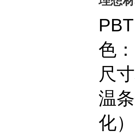
理想材
PB
色：
尺寸
温条
化）