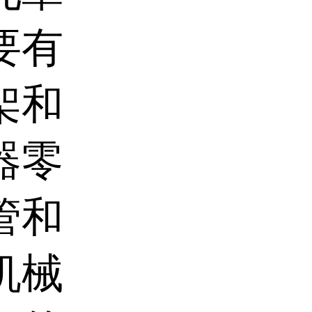
要有
架和
器零
管和
机械