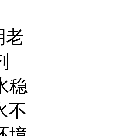
期老
剂
水稳
水不
环境