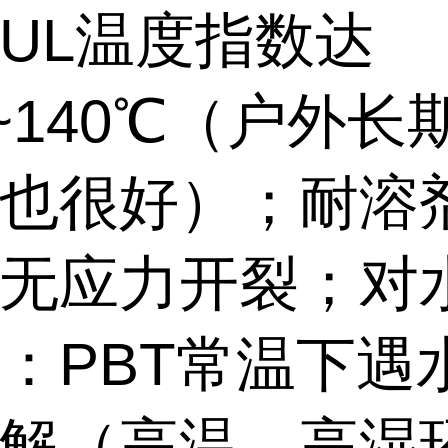
UL温度指数达
0~140℃（户外长
也很好）；耐溶
无应力开裂；对
：PBT常温下遇
解（高温、高湿