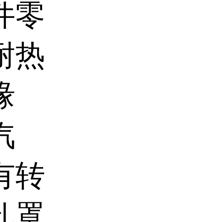
件零
耐热
缘
汽
有转
孔罩