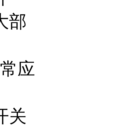
大部
。
常应
开关