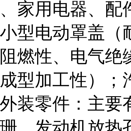
、家用电器、配
小型电动罩盖（
阻燃性、电气绝
成型加工性）；
外装零件：主要
珊、发动机放热