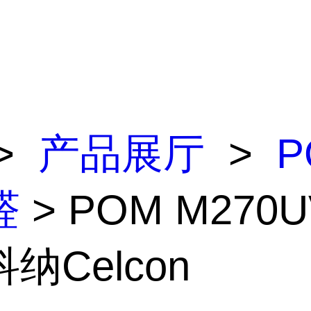
>
产品展厅
>
P
醛
> POM M270
纳Celcon