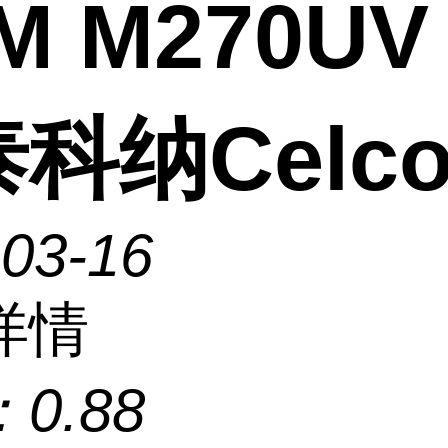
M M270UV
科纳Celco
-03-16
详情
：
0.88