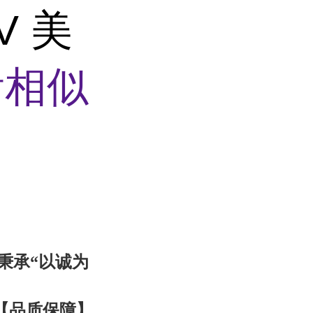
V 美
看相似
秉承“以诚为
【品质
保障
】