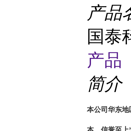
产品
国泰科
产品 
简介
本
公司华东地
本，信誉至上