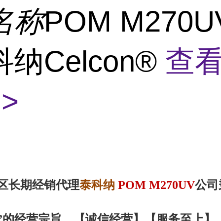
名称
POM M270U
纳Celcon®
查
>
区
长期经销代理
泰科纳
POM M270UV
公司
”的经营宗旨，【诚信
经营
】【服务
至上
】