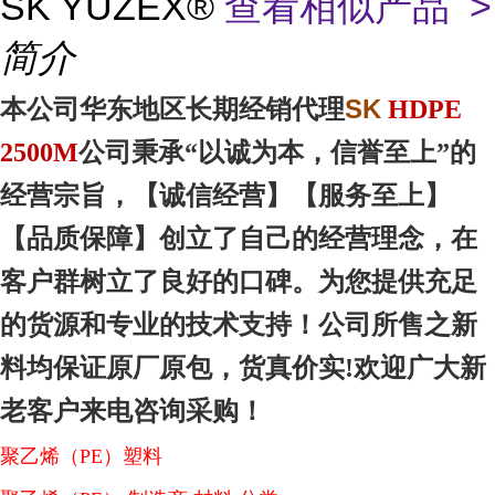
SK YUZEX®
查看相似产品 >
简介
SK
本
公司华东地区
长期经销代理
HDPE
2500M
公司秉承“以诚为本，信誉至上”的
经营宗旨，【诚信
经营
】【服务
至上
】
【品质
保障
】创立了自己的经营理念，在
客户群树立了良好的口碑。为您提供充足
的货源和专业的技术支持！公司所售之新
料均保证原厂原包，货真价实!欢迎广大新
老客户来电咨询采购！
聚乙烯（PE）塑料