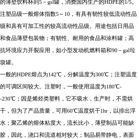
的薄壁饮料杯到5－gsl罐，消费国内生产的HDPE的1/5。
注塑品级一般熔体指数5～10，有具有韧性较低流动性品
级和具有可加工性的较高流动性品级。用途包括日用品
和食品薄壁包装物；有韧性、耐用的食品和涂料罐；高
抗环境应力开裂应用，如小型发动机燃料箱和90－gal垃
圾罐。
一般的HDPE熔点为142℃，分解温度为300℃；注塑温度
的可调区间较大。注塑时，一般使用温度为180℃-
-230℃；因是烯烃类塑料，它不吸水，生产时，不需烘
干，但为了产品质量，可用60℃温度烘干1hr，以排出浮
水；聚乙烯的熔体粘度大，流长比小，薄壁制品可能缺
胶，因此，浇口和流道相对较大；制品易带静电，表面