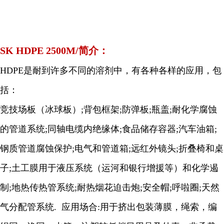
SK HDPE 2500M/简介：
HDPE是耐到许多不同的溶剂中，有各种各样的应用，包
括：
竞技场板（冰球板）;背包框架;防弹板;瓶盖;耐化学腐蚀
的管道系统;同轴电缆内绝缘体;食品储存容器;汽车油箱;
钢质管道腐蚀保护;电气和管道箱;远红外镜头;折叠椅和桌
子;土工膜用于液压系统（运河和银行增援等）和化学遏
制;地热传热管系统;耐热烟花迫击炮;安全帽;呼啦圈;天然
气分配管系统. 应用场合:用于挤出包装薄膜，绳索，编