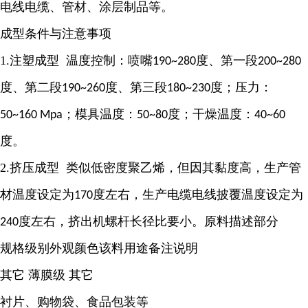
电线电缆、管材、涂层制品等。
成型条件与注意事项
1.注塑成型 温度控制：喷嘴
度、第一段
190~280
200~280
度、第二段
度、第三段
度；压力：
190~260
180~230
；模具温度：
度；干燥温度：
50~160 Mpa
50~80
40~60
度。
2.挤压成型 类似低密度聚乙烯，但因其黏度高，生产管
材温度设定为
度左右，生产电缆电线披覆温度设定为
170
度左右，挤出机螺杆长径比要小。原料描述部分
240
规格级别外观颜色该料用途备注说明
其它 薄膜级 其它
衬片、购物袋、食品包装等