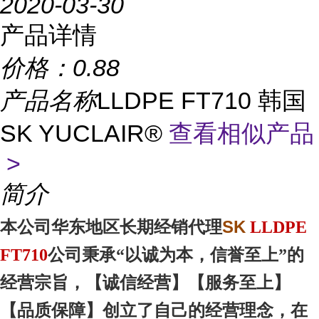
2020-03-30
产品详情
价格：
0.88
产品名称
LLDPE FT710 韩国
SK YUCLAIR®
查看相似产品
>
简介
SK
本
公司华东地区
长期经销代理
LLDPE
FT710
公司秉承“以诚为本，信誉至上”的
经营宗旨，【诚信
经营
】【服务
至上
】
【品质
保障
】创立了自己的经营理念，在