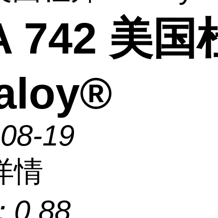
A 742 美
aloy®
-08-19
详情
：
0.88