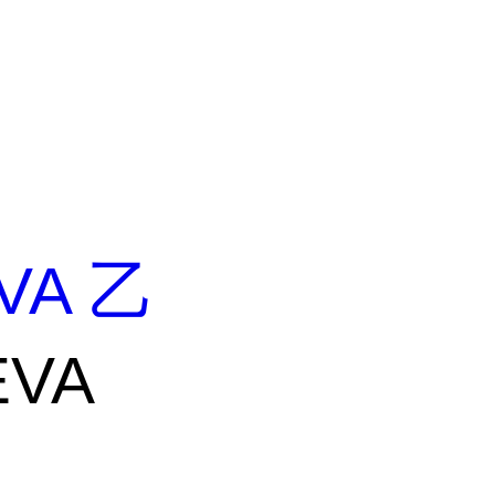
VA 乙
EVA