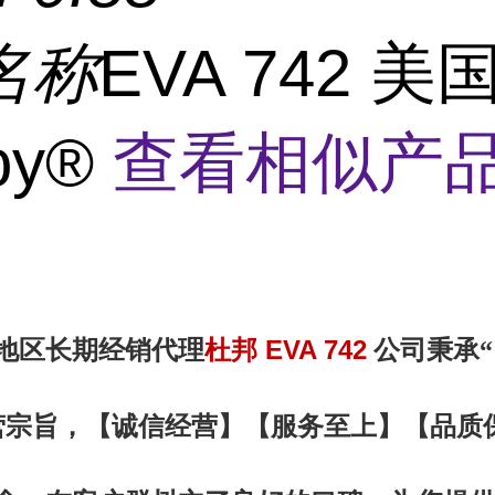
名称
EVA 742 
loy®
查看相似产品
杜邦 EVA 742
地区
长期经销代理
公司秉承
营宗旨，【诚信
经营
】【服务
至上
】【品质