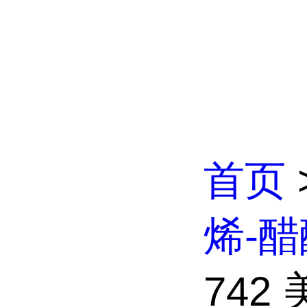
首页
烯-
742 