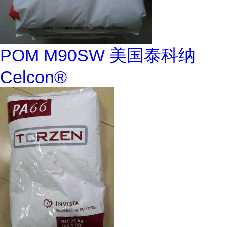
POM M90SW 美国泰科纳
Celcon®