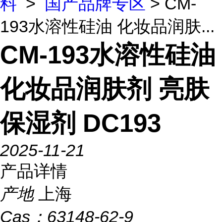
料
>
国产品牌专区
> CM-
193水溶性硅油 化妆品润肤...
CM-193水溶性硅油
化妆品润肤剂 亮肤
保湿剂 DC193
2025-11-21
产品详情
产地
上海
Cas：
63148-62-9