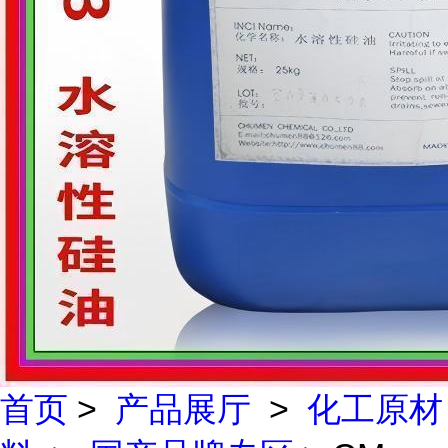
首页
>
产品展厅
>
化工原材