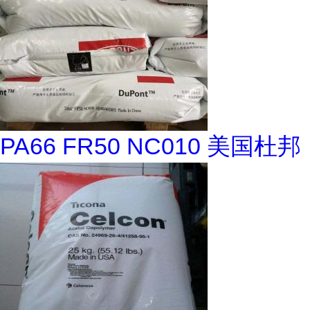
PA66 FR50 NC010 美国杜邦