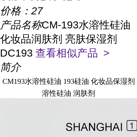
价格：
27
产品名称
CM-193水溶性硅油
化妆品润肤剂 亮肤保湿剂
DC193
查看相似产品 >
简介
CM193水溶性硅油 193硅油 化妆品保湿剂
溶性硅油 润肤剂