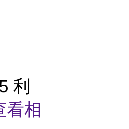
5 利
查看相