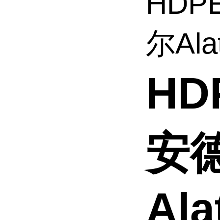
HDP
尔Alat
HD
安
Ala