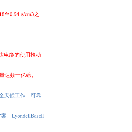
0.94 g/cm3之
雷达电缆的使用推动
产量达数十亿磅。
工全天候工
作，可靠
方案。
LyondellBasell