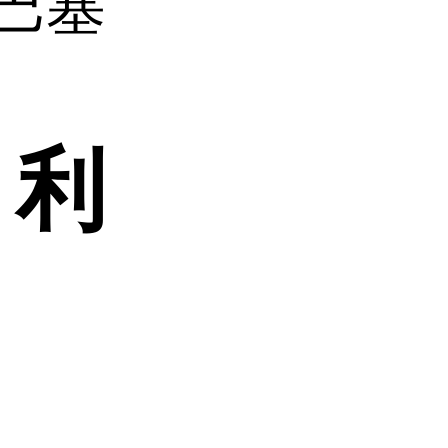
德巴塞
 利