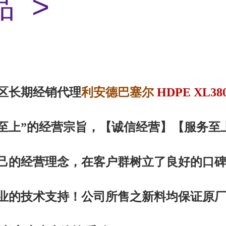
 >
利安德巴塞尔
区
长期经销代理
HDPE XL38
至上”的经营宗旨，【诚信
经营
】【服务
至
己的经营理念，在客户群树立了良好的口
业的技术支持！公司所售之新料均保证原