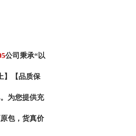
05
公司秉承“以
上
】【品质
保
碑。为您提供充
厂原包，货真价