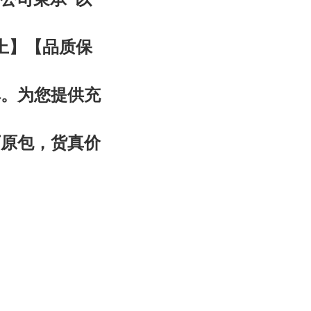
上
】【品质
保
碑。为您提供充
厂原包，货真价