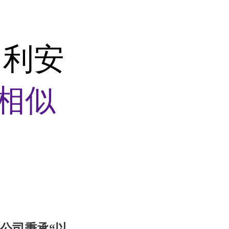
H 利安
相似
公司秉承“以