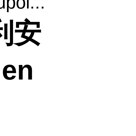
l...
 利安
en