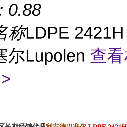
：
0.88
名称
LDPE 2421
尔Lupolen
查看
>
利安德巴塞尔
区
长期经销代理
LDPE 2421H