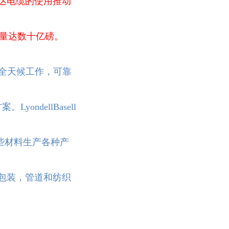
雷达电缆的使用推动
产量达数十亿磅。
工全天候工
作，可靠
方案。
LyondellBasell
些
材料生产各种产
包装，管
道和纺织