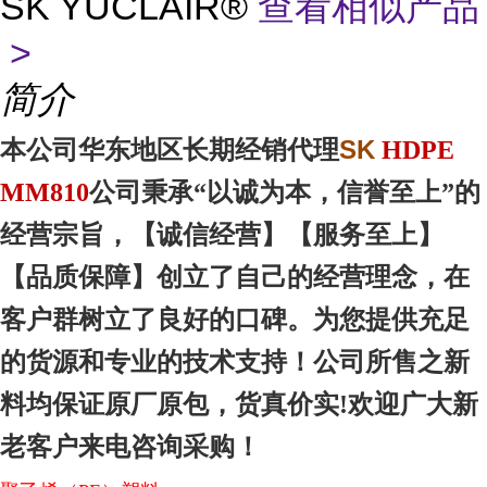
SK YUCLAIR®
查看相似产品
>
简介
SK
本
公司华东地区
长期经销代理
HDPE
MM810
公司秉承“以诚为本，信誉至上”的
经营宗旨，【诚信
经营
】【服务
至上
】
【品质
保障
】创立了自己的经营理念，在
客户群树立了良好的口碑。为您提供充足
的货源和专业的技术支持！公司所售之新
料均保证原厂原包，货真价实!欢迎广大新
老客户来电咨询采购！