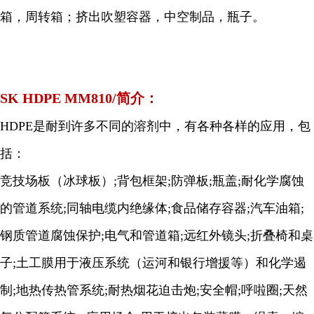
箱，周转箱；挤出吹塑容器，中空制品，瓶子。
SK HDPE MM810/简介：
HDPE是耐到许多不同的溶剂中，有各种各样的应用，包
括：
竞技场板（冰球板）;背包框架;防弹板;瓶盖;耐化学腐蚀
的管道系统;同轴电缆内绝缘体;食品储存容器;汽车油箱;
钢质管道腐蚀保护;电气和管道箱;远红外镜头;折叠椅和桌
子;土工膜用于液压系统（运河和银行增援等）和化学遏
制;地热传热管系统;耐热烟花迫击炮;安全帽;呼啦圈;天然