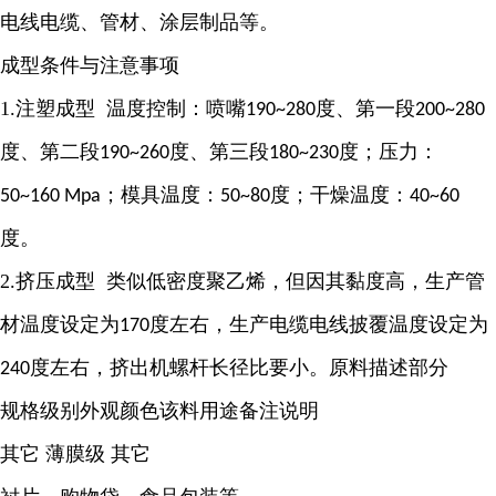
电线电缆、管材、涂层制品等。
成型条件与注意事项
1.注塑成型 温度控制：喷嘴
度、第一段
190~280
200~280
度、第二段
度、第三段
度；压力：
190~260
180~230
；模具温度：
度；干燥温度：
50~160 Mpa
50~80
40~60
度。
2.挤压成型 类似低密度聚乙烯，但因其黏度高，生产管
材温度设定为
度左右，生产电缆电线披覆温度设定为
170
度左右，挤出机螺杆长径比要小。原料描述部分
240
规格级别外观颜色该料用途备注说明
其它 薄膜级 其它