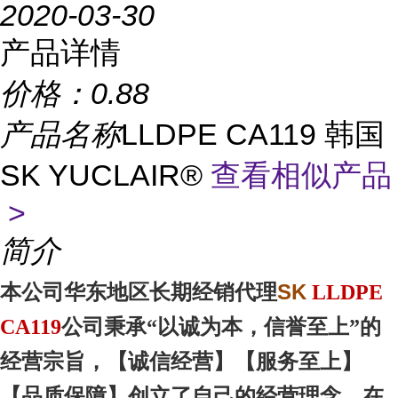
2020-03-30
产品详情
价格：
0.88
产品名称
LLDPE CA119 韩国
SK YUCLAIR®
查看相似产品
>
简介
SK
本
公司华东地区
长期经销代理
LLDPE
CA119
公司秉承“以诚为本，信誉至上”的
经营宗旨，【诚信
经营
】【服务
至上
】
【品质
保障
】创立了自己的经营理念，在