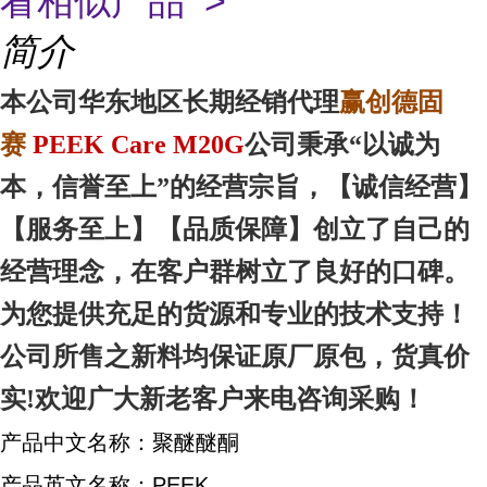
看相似产品 >
简介
本
公司华东地区
长期经销代理
赢创德固
赛
PEEK Care M20G
公司秉承“以诚为
本，信誉至上”的经营宗旨，【诚信
经营
】
【服务
至上
】【品质
保障
】创立了自己的
经营理念，在客户群树立了良好的口碑。
为您提供充足的货源和专业的技术支持！
公司所售之新料均保证原厂原包，货真价
实!欢迎广大新老客户来电咨询采购！
产品中文名称：聚醚醚酮
产品英文名称：PEEK