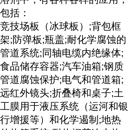
包括：
竞技场板（冰球板）;背包框
架;防弹板;瓶盖;耐化学腐蚀的
管道系统;同轴电缆内绝缘体;
食品储存容器;汽车油箱;钢质
管道腐蚀保护;电气和管道箱;
远红外镜头;折叠椅和桌子;土
工膜用于液压系统（运河和银
行增援等）和化学遏制;地热