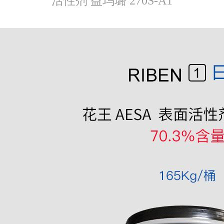
活性剂 益玛璐 270S-A1