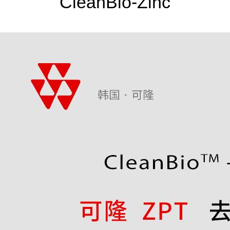
CleanBio-Zinc